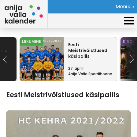
Menüü ›
LIIKUMINE
KINO
Eesti
nija
Meistrivõistlused
käsipallis
27. aprill
Anija Valla Spordihoone
Eesti Meistrivõistlused käsipallis