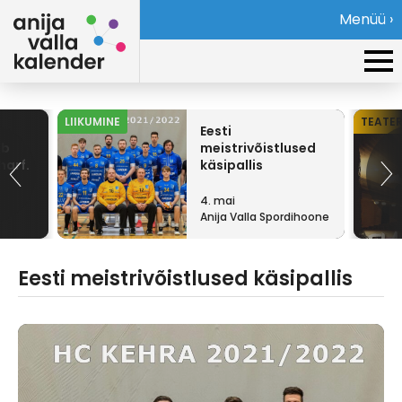
Menüü ›
LIIKUMINE
TEATE
Eesti
eb
meistrivõistlused
harf.
käsipallis
4. mai
Anija Valla Spordihoone
Eesti meistrivõistlused käsipallis