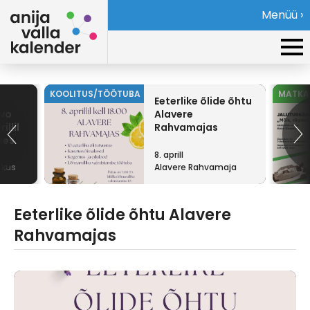
Menüü ›
KOOLITUS/TÖÖTUBA
MATKA
Eeterlike õlide õhtu
ivo
Alavere
illil
Rahvamajas
ses
8. aprill
skus
Alavere Rahvamaja
Eeterlike õlide õhtu Alavere
Rahvamajas