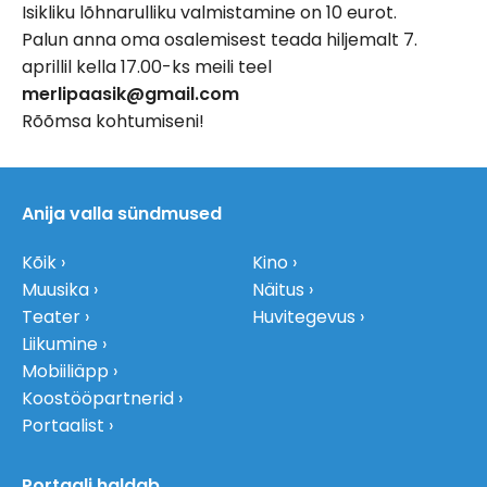
Isikliku lõhnarulliku valmistamine on 10 eurot.
Palun anna oma osalemisest teada hiljemalt 7.
aprillil kella 17.00-ks meili teel
merlipaasik@gmail.com
Rõõmsa kohtumiseni!
Anija valla sündmused
Kõik
Kino
Muusika
Näitus
Teater
Huvitegevus
Liikumine
Mobiiliäpp
Koostööpartnerid
Portaalist
Portaali haldab