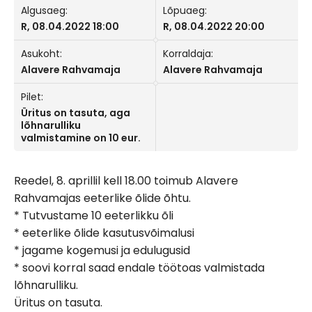
Algusaeg:
Lõpuaeg:
R, 08.04.2022 18:00
R, 08.04.2022 20:00
Asukoht:
Korraldaja:
Alavere Rahvamaja
Alavere Rahvamaja
Pilet:
Üritus on tasuta, aga
lõhnarulliku
valmistamine on 10 eur.
Reedel, 8. aprillil kell 18.00 toimub Alavere
Rahvamajas eeterlike õlide õhtu.
* Tutvustame 10 eeterlikku õli
* eeterlike õlide kasutusvõimalusi
* jagame kogemusi ja edulugusid
* soovi korral saad endale töötoas valmistada
lõhnarulliku.
Üritus on tasuta.