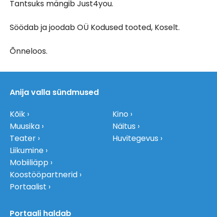
Tantsuks mängib Just4you.
Söödab ja joodab OÜ Kodused tooted, Koselt.
Õnneloos.
Anija valla sündmused
Kõik
Kino
Muusika
Näitus
Teater
Huvitegevus
Liikumine
Mobiiliäpp
Koostööpartnerid
Portaalist
Portaali haldab