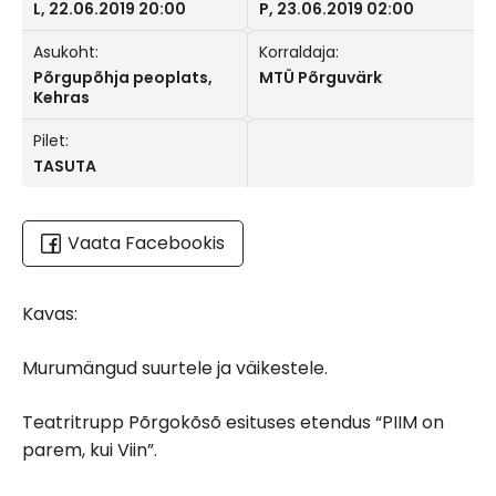
L, 22.06.2019 20:00
P, 23.06.2019 02:00
Asukoht:
Korraldaja:
Põrgupõhja peoplats,
MTÜ Põrguvärk
Kehras
Pilet:
TASUTA
Vaata Facebookis
Kavas:
Murumängud suurtele ja väikestele.
Teatritrupp Põrgokõsõ esituses etendus “PIIM on
parem, kui Viin”.