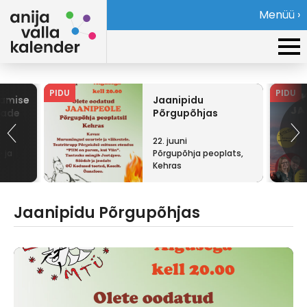
Menüü ›
PIDU
PIDU
tamise
Jaanipidu
ade
Põrgupõhjas
22. juuni
 ja
Põrgupõhja peoplats,
Kehras
Jaanipidu Põrgupõhjas