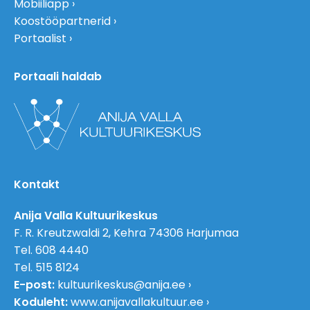
Mobiiliäpp
Koostööpartnerid
Portaalist
Portaali haldab
Kontakt
Anija Valla Kultuurikeskus
F. R. Kreutzwaldi 2, Kehra 74306 Harjumaa
Tel. 608 4440
Tel. 515 8124
E-post:
kultuurikeskus@anija.ee
Koduleht:
www.anijavallakultuur.ee