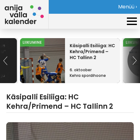
Menüü ›
LIIKUMINE
LIIKUM
tus
Käsipalli Esiliiga: HC
uu”
Kehra/Primend –
HC Tallinn 2
6. oktoober
ogu
Kehra spordihoone
Käsipalli Esiliiga: HC
Kehra/Primend – HC Tallinn 2