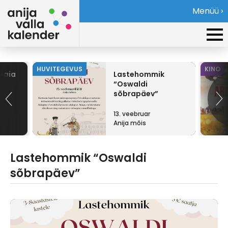
Menüü ›
HUVITEGEVUS
KINO
teaia
Lastehommik
“Oswaldi
sõbrapäev”
13. veebruar
Anija mõis
Lastehommik “Oswaldi
sõbrapäev”