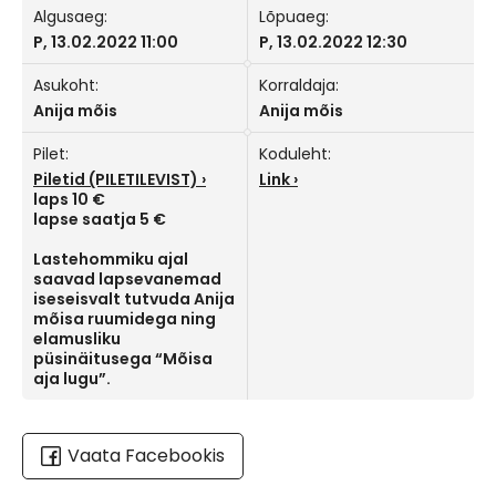
Algusaeg:
Lõpuaeg:
P, 13.02.2022 11:00
P, 13.02.2022 12:30
Asukoht:
Korraldaja:
Anija mõis
Anija mõis
Pilet:
Koduleht:
Piletid (PILETILEVIST)
Link
laps 10 €
lapse saatja 5 €
Lastehommiku ajal
saavad lapsevanemad
iseseisvalt tutvuda Anija
mõisa ruumidega ning
elamusliku
püsinäitusega “Mõisa
aja lugu”.
Vaata Facebookis