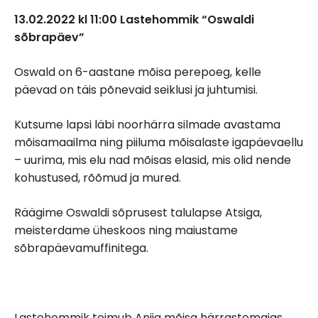
13.02.2022 kl 11:00 Lastehommik “Oswaldi
sõbrapäev”
Oswald on 6-aastane mõisa perepoeg, kelle
päevad on täis põnevaid seiklusi ja juhtumisi.
Kutsume lapsi läbi noorhärra silmade avastama
mõisamaailma ning piiluma mõisalaste igapäevaellu
– uurima, mis elu nad mõisas elasid, mis olid nende
kohustused, rõõmud ja mured.
Räägime Oswaldi sõprusest talulapse Atsiga,
meisterdame üheskoos ning maiustame
sõbrapäevamuffinitega.
Lastehommik toimub Anija mõisa härrastemajas