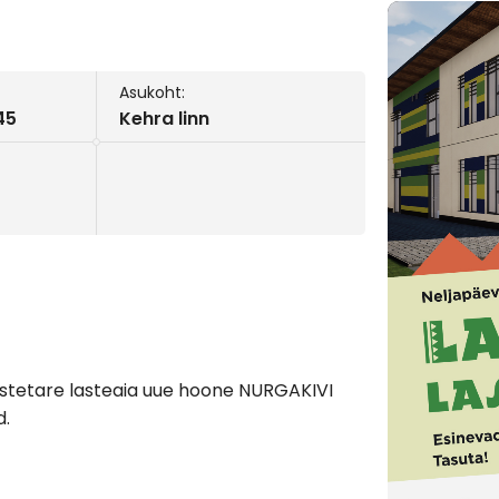
Asukoht:
45
Kehra linn
Lastetare lasteaia uue hoone NURGAKIVI
d.