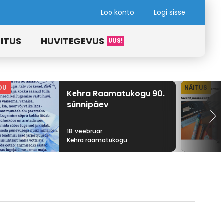
Loo konto
Logi sisse
ITUS
HUVITEGEVUS
DU
NÄITUS
Kehra Raamatukogu 90.
sünnipäev
18. veebruar
Kehra raamatukogu