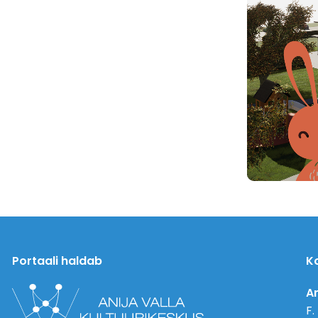
Portaali haldab
K
An
F.