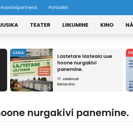
Koostööpartnerid
Portaalist
UUSIKA
TEATER
LIIKUMINE
KINO
NÄ
VARIA
PI
Lastetare lasteaia uue
hoone nurgakivi
panemine.
17. veebruar
Kehra linn
 hoone nurgakivi panemine.