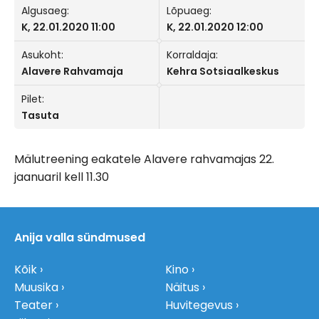
Algusaeg:
Lõpuaeg:
K, 22.01.2020 11:00
K, 22.01.2020 12:00
Asukoht:
Korraldaja:
Alavere Rahvamaja
Kehra Sotsiaalkeskus
Pilet:
Tasuta
Mälutreening eakatele Alavere rahvamajas 22.
jaanuaril kell 11.30
Anija valla sündmused
Kõik
Kino
Muusika
Näitus
Teater
Huvitegevus