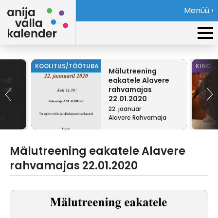
Menüü ›
KOOLITUS/TÖÖTUBA
KINO
Mälutreening
sed:
eakatele Alavere
lass
rahvamajas
22.01.2020
22. jaanuar
ne
Alavere Rahvamaja
Mälutreening eakatele Alavere
rahvamajas 22.01.2020