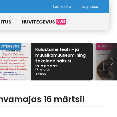
Loo konto
Logi sisse
ITUS
HUVITEGEVUS
UVITEGEVUS
MUUSIKA
Külastame teatri- ja
muusikamuuseumi ning
šokolaadinäitust
17.03.2022
17. märts
Tallinn
hvamajas 16 märtsil