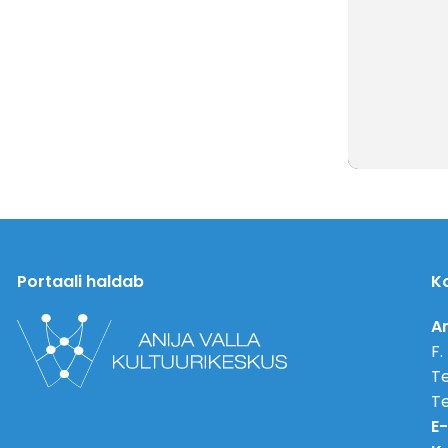
Portaali haldab
K
An
F.
Te
Te
E-