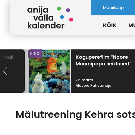
Mobiiliäpp
KÕIK
M
KINO
e müük
Koguperefilm “Noore
as
Muumipapa seiklused”
22. märts
Alavere Rahvamaja
Mälutreening Kehra sots