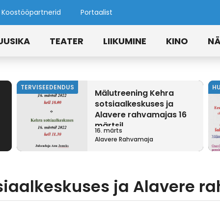
Koostööpartnerid
Portaalist
UUSIKA
TEATER
LIIKUMINE
KINO
NÄ
TERVISEEDENDUS
H
Mälutreening Kehra
sotsiaalkeskuses ja
Alavere rahvamajas 16
märtsil
16. märts
Alavere Rahvamaja
iaalkeskuses ja Alavere ra