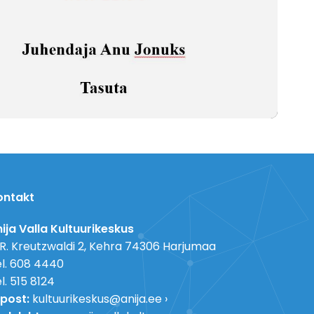
ontakt
ija Valla Kultuurikeskus
 R. Kreutzwaldi 2, Kehra 74306 Harjumaa
l. 608 4440
l. 515 8124
post:
kultuurikeskus@anija.ee