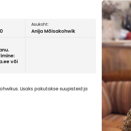
Asukoht:
00
Anija Mõisakohwik
anu.
rimine:
.ee või
wikus. Lisaks pakutakse suupisteid ja