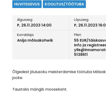
HUVITEGEVUS
KOOLITUS/TÖÖTUBA
Algusaeg:
Lõpuaeg:
P, 26.11.2023 14:00
P, 26.11.2023 16:
Korraldaja:
Pilet:
Anija mõisakohwik
55 EUR/täiskasv
Info ja registree
ylle@innamorata
5138611
Õlgedest jõulusoku meisterdamise töötuba Mõisakoh
jooke.
Taustaks mängib moosekant.