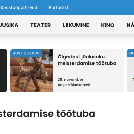
Koostööpartnerid
Portaalist
UUSIKA
TEATER
LIIKUMINE
KINO
NÄ
HUVITEGEVUS
H
Õlgedest jõulusoku
meisterdamise töötuba
26. november
Anija Mõisakohwik
sterdamise töötuba