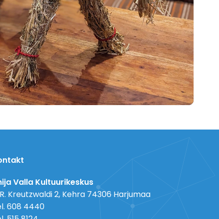
ontakt
ija Valla Kultuurikeskus
 R. Kreutzwaldi 2, Kehra 74306 Harjumaa
l. 608 4440
l. 515 8124