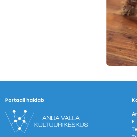
Portaali haldab
K
An
F.
Te
Te