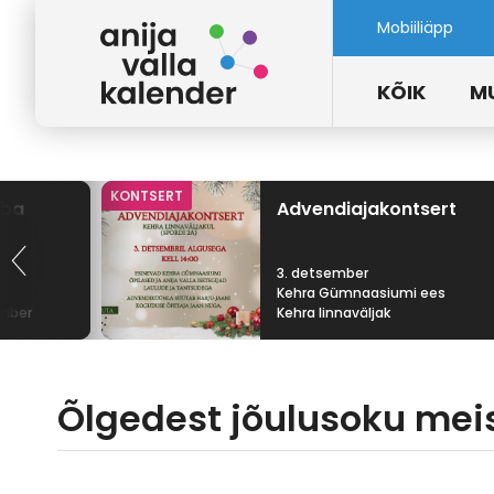
Mobiiliäpp
KÕIK
M
KONTSERT
uba
Advendiajakontsert
3. detsember
Kehra Gümnaasiumi ees
amber
Kehra linnaväljak
Õlgedest jõulusoku mei