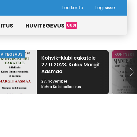
Loo konto
Logi sisse
ITUS
HUVITEGEVUS
UVITEGEVUS
KONTSERT
Kohvik-klubi eakatele
27.11.2023. Külas Margit
Aasmaa
27. november
Kehra Sotsiaalkeskus