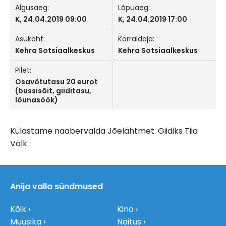
Algusaeg:
Lõpuaeg:
K, 24.04.2019 09:00
K, 24.04.2019 17:00
Asukoht:
Korraldaja:
Kehra Sotsiaalkeskus
Kehra Sotsiaalkeskus
Pilet:
Osavõtutasu 20 eurot
(bussisõit, giiditasu,
lõunasöök)
Külastame naabervalda Jõelähtmet. Giidiks Tiia
Välk.
Anija valla sündmused
Kõik
Kino
Muusika
Näitus