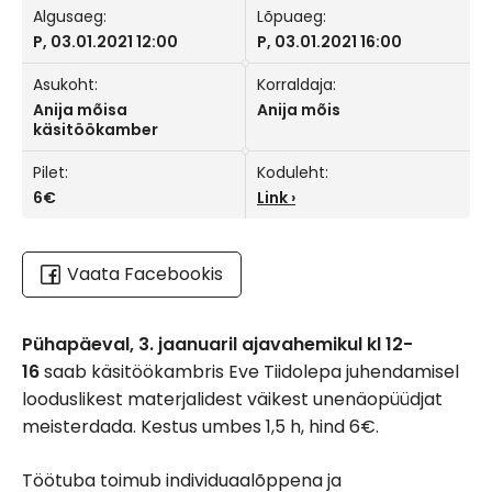
Algusaeg:
Lõpuaeg:
P, 03.01.2021 12:00
P, 03.01.2021 16:00
Asukoht:
Korraldaja:
Anija mõisa
Anija mõis
käsitöökamber
Pilet:
Koduleht:
6€
Link
Vaata Facebookis
Pühapäeval, 3. jaanuaril ajavahemikul kl 12-
16
saab käsitöökambris Eve Tiidolepa juhendamisel
looduslikest materjalidest väikest unenäopüüdjat
meisterdada. Kestus umbes 1,5 h, hind 6€.
Töötuba toimub individuaalõppena ja