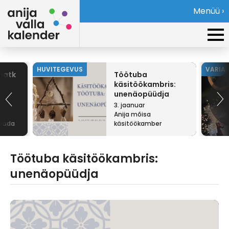
Menüü ›
HUVITEGEVUS
VARIA
imatk
Töötuba
käsitöökambris:
unenäopüüdja
3. jaanuar
Anija mõisa
arada
käsitöökamber
Töötuba käsitöökambris:
unenäopüüdja