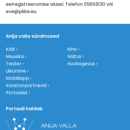
eelregistreerumise alusel. Telefon 55655130 või
eve@piibe.eu.
Anija valla sündmused
Kõik
Kino
Muusika
Näitus
Teater
Huvitegevus
Liikumine
Mobiiliäpp
Koostööpartnerid
Portaalist
Portaali haldab