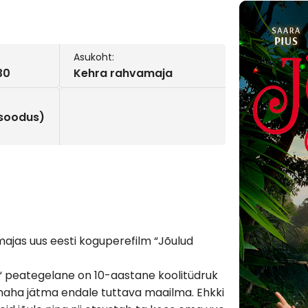
Asukoht:
30
Kehra rahvamaja
0(soodus)
amajas uus eesti koguperefilm “Jõulud
is“ peategelane on 10-aastane koolitüdruk
 maha jätma endale tuttava maailma. Ehkki