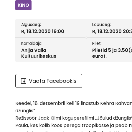
KINO
Algusaeg:
Lõpuaeg:
R, 18.12.2020 19:00
R, 18.12.2020 20:
Korraldaja:
Pilet:
Anija Valla
Piletid 5 ja 3.5
Kultuurikeskus
eurot.
Vaata Facebookis
Reedel, 18. detsembril kell 19 linastub Kehra Rahv
džunglis”.
Režissöör Jaak Kilmi koguperefilmi „Jõulud džungl
Paula, kes kolib koos perega troopikasse ja peab