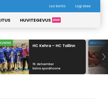
Loo konto
Logi sisse
ITUS
HUVITEGEVUS
IKUMINE
HUVITEGEV
HC Kehra – HC Tallinn
19. detsember
Kehra spordihoone