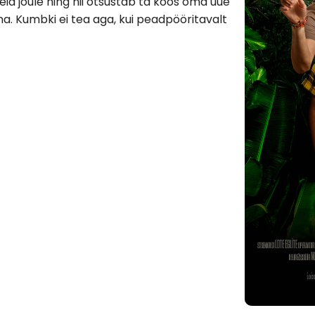
seid jõule ning nii otsustab ta koos oma uue
a. Kumbki ei tea aga, kui peadpööritavalt