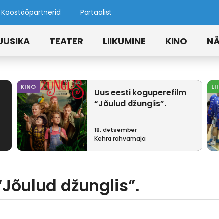
Koostööpartnerid
Portaalist
UUSIKA
TEATER
LIIKUMINE
KINO
NÄ
KINO
LI
Uus eesti koguperefilm
“Jõulud džunglis”.
18. detsember
Kehra rahvamaja
“Jõulud džunglis”.