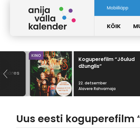
Mobiiliäpp
KÕIK
M
KINO
Koguperefilm “Jõulud
džunglis”
ke ääres
22. detsember
Alavere Rahvamaja
Uus eesti koguperefilm 