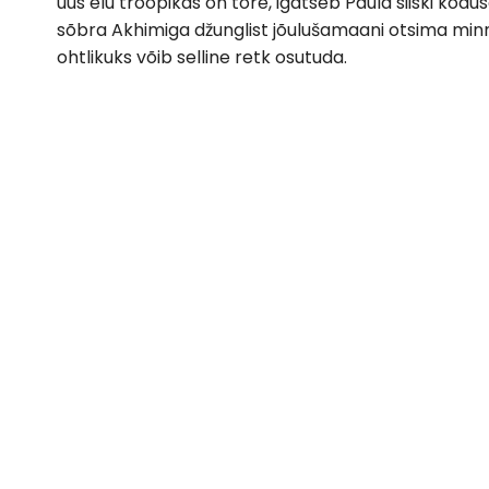
uus elu troopikas on tore, igatseb Paula siiski kodu
sõbra Akhimiga džunglist jõulušamaani otsima minn
ohtlikuks võib selline retk osutuda.