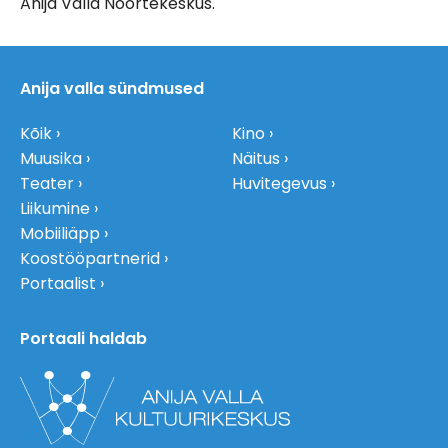
Anija Valla Noortekeskus.
Anija valla sündmused
Kõik
Kino
Muusika
Näitus
Teater
Huvitegevus
Liikumine
Mobiiliäpp
Koostööpartnerid
Portaalist
Portaali haldab