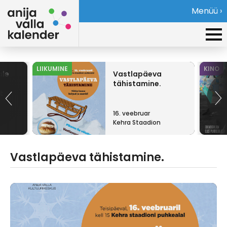
Menüü ›
LIIKUMINE
KINO
ale
Vastlapäeva
tähistamine.
t
16. veebruar
Kehra Staadion
Vastlapäeva tähistamine.