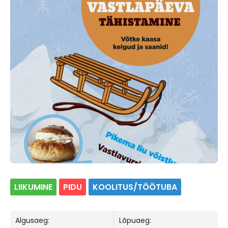
LIIKUMINE
PIDU
KOOLITUS/TÖÖTUBA
Algusaeg:
Lõpuaeg: