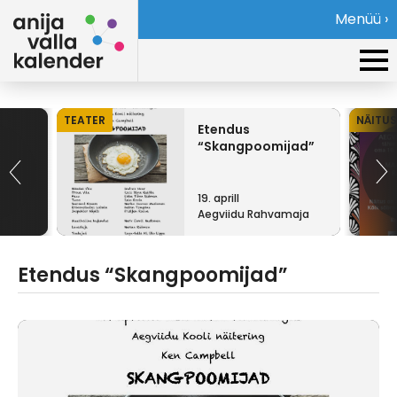
Menüü ›
TEATER
NÄITUS
Etendus
“Skangpoomijad”
19. aprill
Aegviidu Rahvamaja
Etendus “Skangpoomijad”