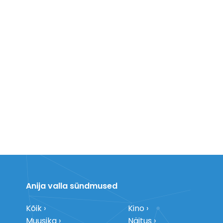
Anija valla sündmused
Kõik
Kino
Muusika
Näitus