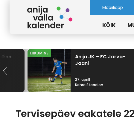
Mobiiliäpp
KÕIK
M
LIIKUMINE
llinn
Anija JK – FC Järva-
Jaani
27. aprill
Kehra Staadion
Tervisepäev eakatele 22