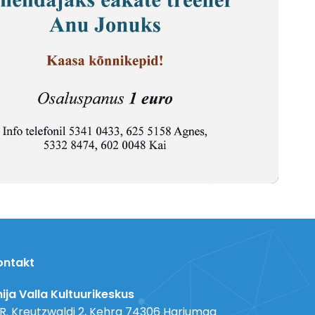
ontakt
ija Valla Kultuurikeskus
 R. Kreutzwaldi 2, Kehra 74306 Harjumaa