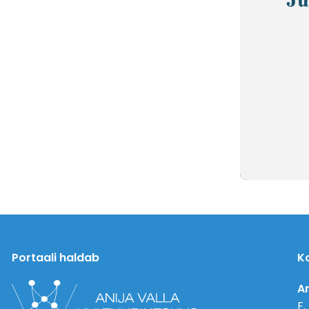
Portaali haldab
K
An
F.