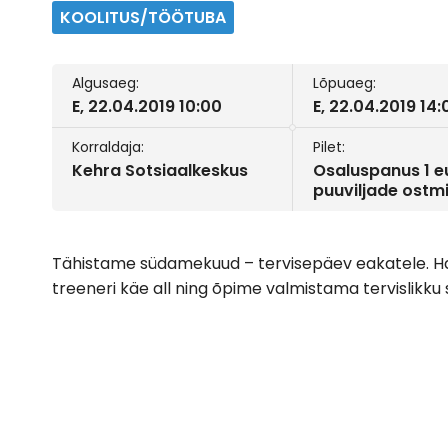
KOOLITUS/TÖÖTUBA
Algusaeg:
Lõpuaeg:
E, 22.04.2019 10:00
E, 22.04.2019 14:
Korraldaja:
Pilet:
Kehra Sotsiaalkeskus
Osaluspanus 1 e
puuviljade ostm
Tähistame südamekuud – tervisepäev eakatele. H
treeneri käe all ning õpime valmistama tervislikku