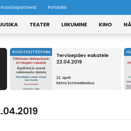
Koostööpartnerid
Portaalist
UUSIKA
TEATER
LIIKUMINE
KINO
NÄ
KOOLITUS/TÖÖTUBA
H
Tervisepäev eakatele
22.04.2019
22. aprill
Kehra Sotsiaalkeskus
.04.2019