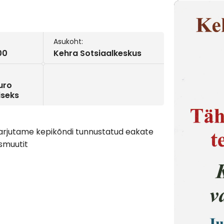
Asukoht:
00
Kehra Sotsiaalkeskus
uro
iseks
arjutame kepikõndi tunnustatud eakate
 smuutit