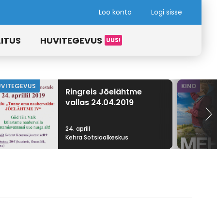
Loo konto
Logi sisse
ITUS
HUVITEGEVUS
UVITEGEVUS
KINO
Ringreis Jõelähtme
vallas 24.04.2019
24. aprill
Kehra Sotsiaalkeskus