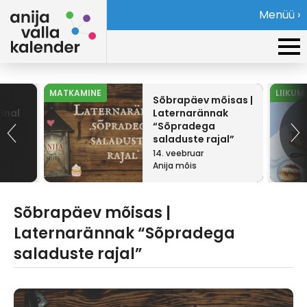
Menüü ›
MATKAMINE
LIIKUM
Sõbrapäev mõisas |
ünal
Laternarännak
“Sõpradega
saladuste rajal”
14. veebruar
Anija mõis
Sõbrapäev mõisas |
Laternarännak “Sõpradega
saladuste rajal”