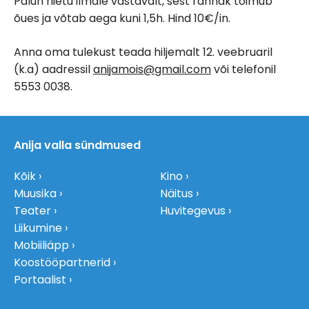
Palun riietu ilmale vastavalt, sest rännak toimub
õues ja võtab aega kuni 1,5h. Hind 10€/in.
Anna oma tulekust teada hiljemalt 12. veebruaril
(k.a) aadressil
anijamois@gmail.com
või telefonil
5553 0038.
Anija valla sündmused
Kõik
Kino
Muusika
Näitus
Teater
Huvitegevus
Liikumine
Mobiiliäpp
Koostööpartnerid
Portaalist