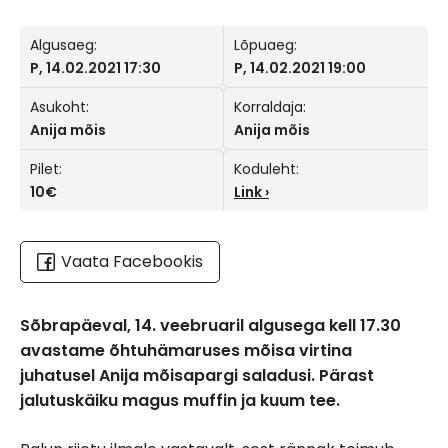
Algusaeg:
Lõpuaeg:
P, 14.02.2021 17:30
P, 14.02.2021 19:00
Asukoht:
Korraldaja:
Anija mõis
Anija mõis
Pilet:
Koduleht:
10€
Link
Vaata Facebookis
Sõbrapäeval, 14. veebruaril algusega kell 17.30
avastame õhtuhämaruses mõisa virtina
juhatusel Anija mõisapargi saladusi. Pärast
jalutuskäiku magus muffin ja kuum tee.